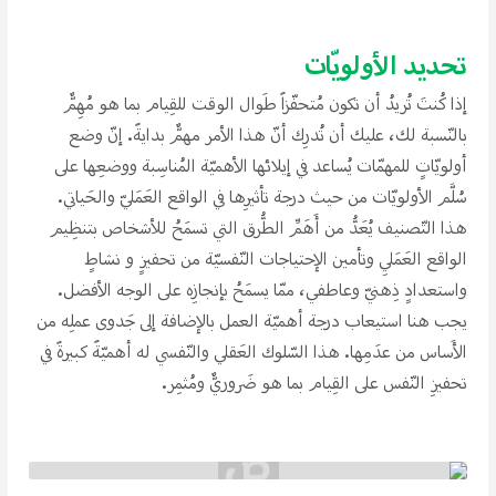
تحديد الأولويّات
إذا كُنتَ تُريدُ أن تكون مُتحفّزاََ طَوال الوقت للقِيام بما هو مُهِمٌّ
بالنّسبة لك، عليك أن تُدرِك أنّ هذا الأمر مهمٌّ بدايةََ. إنّ وضع
أولويّاتِِ للمهمّات يُساعد في إيلائها الأهميّة المُناسِبة ووضعِها على
سُلَّم الأولويّات من حيث درجة تأثيرِها في الواقع العَمَليّ والحَياتي.
هذا التّصنيف يُعَدُّ من أَهَمِّ الطُّرق التي تسمَحُ للأشخاص بتنظِيم
الواقع العَمَليِ وتأمين الإحتياجات النّفسيّة من تحفيزِِ و نشاطِِ
واستعدادِِ ذِهنيّ وعاطفي، ممّا يسمَحُ بإنجازِه على الوجه الأفضل.
يجب هنا استيعاب درجة أهميّة العمل بالإضافة إلى جَدوى عملِه من
الأَساس من عدَمِها. هذا السّلوك العَقلي والنّفسي له أهميّةََ كبيرةََ في
تحفيزِ النّفس على القِيام بما هو ضَروريٌّ ومُثمِر.