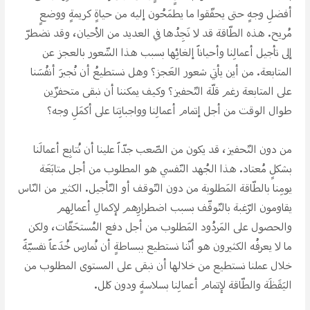
أفضلِ وجهِِ حتى يحقّقوا ما يطمَحُون إليه من حياةِِ كريمةِِ ووضعِِ
مُريح. هذه الطّاقة قد لا نَجِدُها في العديد من الأحيان، وقد نضطرّ
إلى تأجيل أعمالِنا وأحياناََ إلغائِها بسبب هذا الشّعور بالعجز عن
المتابعة. من أين يأتي شعور العَجز؟ وهل نستطيعُ أن نُجبرَ أنفُسَنا
على المتابعة رغم قلّة التّحفيز؟ وكيف يمكننا أن نبقى متحفزّين
طوال الوقت من أجل إتمام أعمالِنا وواجباتِنا على أكمَلِ وجه؟
من دون التّحفيز، قد يكون من الصّعب جدّاََ علينا أن نُتابِع أعمالَنا
بشكلِِ مُعتاد. هذا الجُهد النّفسي هو المطلوب من أجل متابَعَة
يومِنا بالطّاقة المَطلوبة من دون التّوقف أو التّأجيل. الكثير من النّاس
يقاومون الرّغبة بالتّوقّف بسبب اضطرارِهم لإكمالِ أعمالِهم
والحصول على المَردُود المَطلوب من أجل دفع المُستحَقّات، ولكن
ما لا يعرفُه الكثيرون هو أنّنا نستطيع ببساطةِِ أن نُمارس خُدَعاََ نفسيّةََ
خلال عملنا نستطيع من خلالها أن نبقى على المستوى المطلوب من
اليَقَظَة والطّاقة لإتمام أعمالِنا بسلاسةِِ ودون كلل.