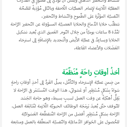
للنّشاط والتّحفيز الذّهني ويمكن أن تؤدّي إلى قُصورِِ في القُدرات
العقليّة اللّازمة لإتمام العمليّات اللّاحقة وبالتّالي مُؤذِيةََ للصّحّة
النّفسيّة المؤثّرة على الطّموح والنّشاط والتّحفيز.
تتطلّب خلايا الدّماغ والخلايا العصبيّة المسؤولة عن التّحفيز الرّاحة
لمُدّة 8 ساعات يوميّاََ من خِلال النّوم العَميق الذي يُعيد تشكيل
الخلايا ويساعِدُ في عمليّة الأَيض والّتجديد بالإضافَةِ إلى استرخاء
العَضَلات والأعضاء الفَاعلة.
أخذُ أوقاتِ راحَةِِ مُنَظّمَة
من ضِمنِ عمليّة الإسترخاء والتّأمُّل، يميلُ الفَردُ إلى أخذِ أوقاتِ راحةِِ
سَواءََ بِشَكلِِ مُنتَظِمِِ أو عَشوائي. هذا الوقت المُستَثمَر في الرّاحة لا
يَقِلُّ أهمّيّةََ عن وقت العمل لسببِِ بسيط، وهو حاجة الجَسَد
للتّوقف حتّى يُعيدَ بَرمَجَة الوظائف الحيويّة اللّازمة لمُتَابَعَة العمل.
الرّاحة بشكلِِ مُنتَظِمِِ أفضل من الرّاحة المُتقطّعة العَشوائيّة
للحُصول على الحَوافز الدّماغيّة والنّفسيّة المتعلّقة بالعمل ومتابعة