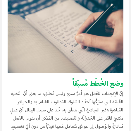
وضع الخُطَط مُسبَقاََ
إنّ الإنجِذاب للعَمَل هو أمرٌ نسبيّ وليس مُطلَق، ما يعني أنّ النّظرة
القَبليّة التي نمتَلِكُها تُحدّد السّلوك المَطلوب للقيام به والحوافز
المُباشرة وغير المباشرة الّتي تتعلّق به. خُذ على سبيل المِثال أيّ عملِِ
مكتبيّ قائم على الجَدوَلَة والتّصنيف. من المُمكن أن نقوم بالعَمل
مُباشرَةََ والوُصول إلى عوائق نَتَعامل مَعها فرديّاََ من دون أيّ تخطيطِِ