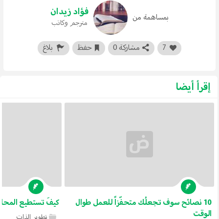
فؤاد زيدان
بمساهمة من
مترجم وكاتب
7
مشاركة 0
حفظ
بلاغ
إقرأ أيضا
10 نصائح سوف تجعلُك متحفّزاََ للعمل طوال
كيفَ تستطيع المحافَ
الوقت
تطوير الذات