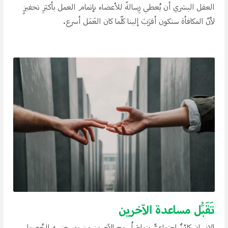
العقل البشري أن يُعطي رِسالةََ للأعضاء بإتمام العمل بأكبَرِ تحفيزِِ
لأنّ المكافأة ستكون أقرَبَ إلينا كلّما كان العَمَل أسرع.
تَقَبُّل مساعدة الآخرين