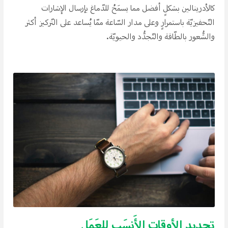
كالأدرينالين بشكلِِ أفضل مما يسمَحُ للدّماغ بإرسال الإشارات
التّحفيزيّة باستمرارِِ وعلى مدار السّاعة ممّا يُساعد على التّركيز أكثر
والشُّعور بالطّاقة والتّجدُّد والحيويّة.
تحديد الأوقات الأَنسَب للعَمَل