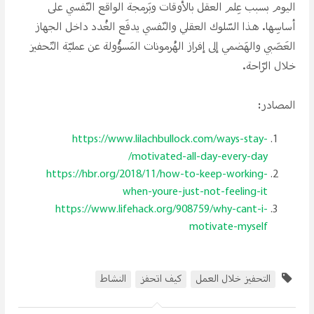
اليوم بسبب عِلم العقل بالأوقات وبَرمجة الواقع النّفسي على
أساسِها. هذا السّلوك العقلي والنّفسي يدفَع الغُدد داخل الجهاز
العَصَبي والهَضمي إلى إفراز الهُرمونات المَسؤُولة عن عمليّة التّحفيز
خلال الرّاحة.
المصادر:
https://www.lilachbullock.com/ways-stay-
motivated-all-day-every-day/
https://hbr.org/2018/11/how-to-keep-working-
when-youre-just-not-feeling-it
https://www.lifehack.org/908759/why-cant-i-
motivate-myself
التحفيز خلال العمل
كيف اتحفز
النشاط