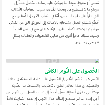
مُسبقِِ أو معرفةِِ سابِقة بما يتوجَّبُ علينا إتمامه. سَنَصِلُ حتماََ إلى
مرحلةِِ ما لا نستطيع من بعدها المُتابعة بسبب المفاجآت المُتَتَالية
التي تطرأُ على طبيعة العمل. أمّا في المَقلَب الآخر، إذا قُمنا بوضع
خُطّةِِ مُسبَقَةِِ للعَمل ومُنتَجاتِه بالإضافة إلى العَوائِق التي من المُمكن
مواجهتها وكيفيّة التّغلّب عليها، فإنّنا هنا لن نقع في نفس الخطأ
وسوف نمتلِك حافزاََ أقوى على تذليل الصّعوبات والعقبات بشكلِِ
تدريجي ومدروس.
الحُصول على النّوم الكافي
النّوم هو العُنصُر الأَهَم في الحُصول على الرّاحة الجسديّة والعقليّة
والنفسيّة. في هذا العالم المليئ بالتّحدّيات والمُستجدّات الطّارئة
يوميّاََ على جَدوَل أعمالِنا، نميلُ أحياناََ إلى تغليب العمل على النّوم من
أجل إتمام ما لم نستطِع إكمالَه خلال النّهار. إن هذه المُمارسة قاتلةٌ