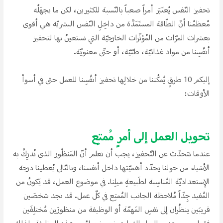
تحفيز النّفس يُعتَبَر أمراََ صعباََ بالنّسبة للكثيرين، لكن ما يجهَلُه
مُعظمُنا أنّ الطّاقة المستَمَدَّة من داخِلِ النّفس البشريّة هي أقوى
بعشرات المرّات من المُؤثّرات الخارجيّة التي نستعينُ بها لتحفيز
أنفُسِنا من مواد غذائيّة، طبّيّة، أو حتّى معنويّة.
إليكم 10 طرقِِ يُمكُننا من خلالِها تحفيز أنفُسِنا للعمل حتى في أسوأ
الأوقات:
تحويل العمل إلى أمرِِ مُمتِع
عندما نتحدّث عن التّحفيز، يجب أن نعلم أنّ المَنظُور الذي نُدرِكُ به
الأشياء من حولنا يحدّد أهميّتها داخل أنفسنا، وبالتّالي يُعطينا درجة
الإستعداديّة المُناسِبة لطَبيعةِ ميلِنا. في موضوع العمل، قد يَكونُ من
المُفيد جِدّاََ مُلاحظة الجانب المُمتِع في كلّ عمل. قد نجد شخصَين
قريبَين ينظُران إلى نفسِ المَهمّة أو الوظيفة من منظورَين مُختلِفَين