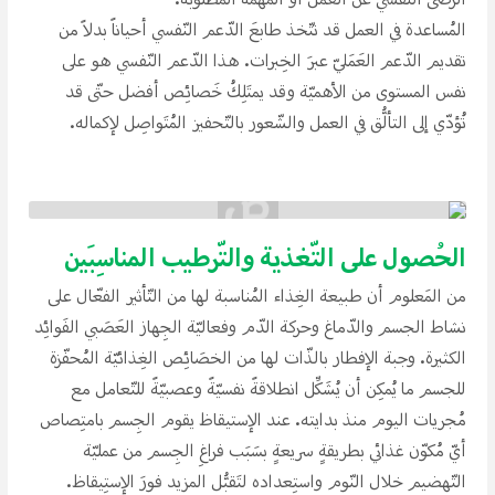
الرّضى النّفسي عن العَمَل أو المَهَمَّة المَطلوبة.
المُساعدة في العمل قد تتّخذ طابعَ الدّعم النّفسي أحياناََ بدلاََ من
تقديم الدّعم العَمَليّ عبرَ الخِبرات. هذا الدّعم النّفسي هو على
نفس المستوى من الأهميّة وقد يمتَلِكُ خَصائِص أفضل حتّى قد
تُؤدّي إلى التألُّق في العمل والشّعور بالتّحفيز المُتَواصِل لإكماله.
الحُصول على التّغذية والتّرطيب المناسِبَين
من المَعلوم أن طبيعة الغِذاء المُناسبة لها من التّأثير الفعّال على
نشاط الجسم والدّماغ وحركة الدّم وفعاليّة الجِهاز العَصَبي الفَوائِد
الكثيرة. وجبة الإفطار بالذّات لها من الخصَائِص الغِذائيّة المُحفّزة
للجسم ما يُمكِن أن يُشَكِّل انطلاقةََ نفسيّةََ وعصبيّةََ للتّعامل مع
مُجريات اليوم منذ بدايته. عند الإستيقاظ يقوم الجِسم بامتِصاص
أيّ مُكوّن غذائي بطريقةِِ سريعةِِ بسَبَب فراغِ الجِسم من عمليّة
التّهضيم خلال النّوم واستِعداده لتَقبُّل المزيد فورَ الإستِيقاظ.