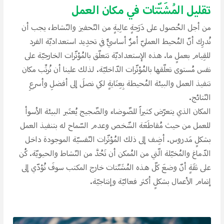
تقليل المُشَتّتات في مكان العمل
من أجل الحُصول على دَرَجةِِ عالِيةِِ من التّحفيز والنّشاط، يجب أن
نُدرِك أنّ المُحيط العمليّ أمرٌ أساسيٌّ في تحدِيد استعداديّة الفرد
للقِيام بعملِِ ما. هذه الإستعداديّة تتعلّق بالمُؤثّرات الخارجيّة على
نفس مُستوى تعلّقها بالمُؤثّرات الدّاخليّة. لذلك علينا أن نُرتِّب مكان
تنفيذ العمل والبيئة المُحيطة بِعِنَايةِِ لكي نصلَ إلى أفضلِ وأسرعِ
النّتائج.
المكان الذي يتعرّض كثيراََ للضّوضاء والضّجيج يُعتَبر البيئة الأسوأ
للعمل من حيث مُقاطَعَة الشّخص وعدم السّماح له بتنفيذ العمل
بشكلِِ مَدروس. أضِف إلى ذلك المُؤثّرات النّفسيّة الموجودة داخل
الدّماغ والمُخيّلة الّتي من المُمكن أن تَحُدَّ من النّشاط والحيويّة. كُن
على ثقَةِِ أنّ وضعَ كلّ هذه المُشَتّتات خارج المكتب سوفَ تُؤدّي إلى
إتمام الأعمال بشكلِِ أكثر فعاليّة وإنتاجيّة.