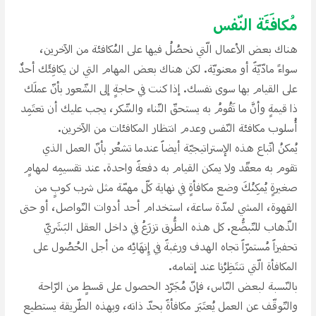
مُكافَئَة النّفس
هناك بعض الأعمال الّتي نحصُلُ فيها على المُكافئة من الآخرين،
سواءََ مادّيّةََ أو معنويّة. لكن هناك بعض المهام التي لن يكافِئَك أحدٌ
على القيام بها سوى نفسك. إذا كنت في حاجةِِ إلى الشّعور بأنّ عملَك
ذا قيمةِِ وأنَّ ما تَقُومُ به يستحقّ الثّناء والشّكر، يجب عليك أن تعتَمِد
أُسلوب مكافئة النّفس وعدم انتظار المكافئات من الآخرين.
يُمكنُ اتّباع هذه الإستراتيجيّة أيضاََ عندما تشعُر بأنّ العمل الذي
تقوم به معقّد ولا يمكن القيام به دفعةََ واحدة. عند تقسيمِه لمهامِِ
صغيرةِِ يُمكِنُكَ وضع مكافأةِِ في نهاية كلّ مهمّة مثل شرب كوبِِ من
القهوة، المشي لمدّة ساعة، استخدام أحد أدوات التّواصل، أو حتى
الذّهاب للتّبضُّع. كل هذه الطُّرق تزرَعُ في داخل العقل البَشَريّ
تحفيزاََ مُستمرّاََ تجاه الهدف ورغبةََ في إِنهَائِه من أجل الحُصُول على
المكافأة الّتي تنتَظِرُنا عند إتمامه.
بالنّسبة لبعض النّاس، فإنّ مُجَرّد الحصول على قسطِِ من الرّاحة
والتّوقّف عن العمل يُعتَبَر مكافأةََ بحدّ ذاته، وبهذه الطّريقة يستطيع