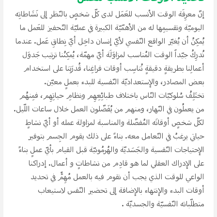
إنّ معرِفَة الوقت الأنسب للعَمَل لدى كلّ شخصِِ بالنّظر إلى نَشَاطاتِه
اليوميّة وتقسيمِها له من الأهمّيّة الكبيرة في عمليّة التّحفيز للعَمل ما
يُمكِنُ أن يُغيّر الواقع النّفسي لأيّ إنسان داخِل أيّ نِطاقِ عَمل. عندما
نُدرِكُ جيّداََ الوقت المُناسب لمزاوَلَة أيّ مهمّة، يُمكِنُنا ترتيب جَدوَل
أعمالِنا بطريقةِِ دقيقةِِ تُناسِب أوقات فراغِنا، قُدرَتِنا على استخدام
بعض المصادر، والإستعداديّة النّفسية للبدء بعملِِ معيّن.
تختَلِفُ سُلوكيّات النّاس باختلاف طبائِعِهِم ونظامِ حياتِهِم، فمِنهُم
من يعملُون في النّهار، ومنهم من يُفَضّلون العمل خلال ساعات اللّيل.
لكلّ شخصِِ أوقاتَه المُفضّلة والمناسبة لمزاولة عمله أو أيّ نشاطِِ
حياتي يرغبُ في التّعامل معه. بناءََ على ذلك يقوم الجِسم بتوفير
الإحتياجات النّفسية والجَسَديّة والهُرمُونيّة قبل القيام بأيّ عملِِ بناءََ
على الإدراك العقلي لما هو قادِم من نشاطاتِِ و أعمال. إدراكنا
الواعي للوقت الذي يجب أن نقوم فيه بالعمل مُهِمٌّ في تحديد
أوقات البدء والإنتهاء بالإضافة إلى تحضير النّفس لاستيعاب
متطلّباته النّفسيّة والجسديّة .