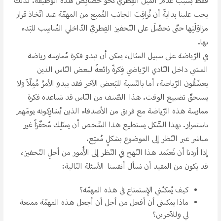
فقط بسبب عدم الميل الفِطري نحو خصائِص هذه الوظيفة. لذلك
يجب علينا بدايةََ أن نُراقِبَ الجانب المُمتِع من المهمّة عند اتّخاذ قرار
مزاوَلَتِها حتّى نحصُلَ على التّحفيز الفِطريّ الدّاخلي المُناسِب للبَدء
بها.
في الرّياضة على سبيل المثال، يمكن أن تبدو فكرة مُمارسة رياضة
المشي داخل النّادي الرّياضي فِكرةََ رائعةََ لبعض النّاس الذين
يعشَقُون الرّياضة، أما بالنّسبة للبَعض الآخر فقد يبدو الأمرُ مُمِلّاََ ولا
يستحقّ تضييع الوقت. هذا الصّنف من النّاس قد تساعده فكرة
ممارسة هذه الرّياضة مع فريق من الأصدقاء الذين يُشارِكونه يومَهم
باستمرار. بهذا الشّكل يستطيع هذا الشّخص أن يمتَلِك مُحفّزاََ غير
مباشر عبر النّظر إلى الموضوع بشكلِِ مُمتِع.
إذا أردنا أن نَعتَمد هذا النّهج في النّظر إلى الأُمور من أجلِ التّحفيز،
قد يكون من المفيد أن نسأل أنفسنا الأسئلة التّالية:
كيف يُمكنُني الإستمتاع في هذه المهمّة؟
ماذا يمكنني أن أفعل من أجل أن أجعل هذه المهمّة ممتعة
لي وللآخرين؟