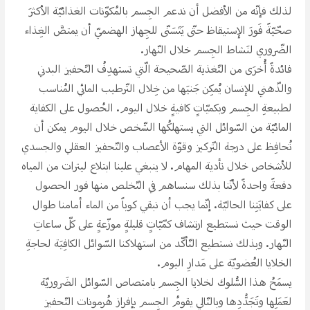
لذلك فإنّه من الأفضل أن ندعم الجِسم بالمُكوّنات الغذائيّة الأكثرَ
صحّيّةََ فَورَ الإستيقاظ حتّى يَتَسَنّى للجِهاز الهضميّ أن يمتصَّ الغِذاء
الضّروري لنَشاط الجِسم خلال النّهار.
فائدةََ أُخرَى من التّغذية الصّحيحة الّتي تستهدِفُ التّحفيز البدني
والذّهني للإنسان يُمكِن جَنيَها من خِلال التّرطيب المائي المُناسب
لطبيعةِ الجِسم وبكميّاتِِ كافيةِِ خلال اليوم. الحُصول على الكفاية
المائيّة من السّوائل التي يستهلكُها الشّخص خلال اليوم يمكن أن
تُحافِظ على درجة التّركيز وقوّة الأعصاب والتّحفيز العقلي والجسدي
للأشخاص خلال تأدية المهام. لا ينبغي علينا ابتلاع ليترات من المياه
دفعةََ واحدةََ لأنّنا بذلك سنساهم في التّخلص منها فور الحصول
على كفايَتِنا الحاليّة. إنّما يجب أن نبقي كوباََ من الماء أمامنا طوال
الوقت حيث نستطيع ارتشاف كمّيّاتِِ قليلةِِ موزّعةِِ على كلّ ساعاتِ
النّهار. وبذلك نستطيع التّأكّد من استهلاكنا السّوائل الكافِيَة لحاجةِ
الخلايا العُضويّة على مَدارِ اليوم.
يسمَحُ هذا السُّلوك لخلايا الجِسم بامتصاص السّوائل الضَروريّة
لعَمَلِها وتَجَدُّدِها وبالتّالي يقومُ الجِسم بإفراز هُرمونات التّحفيز