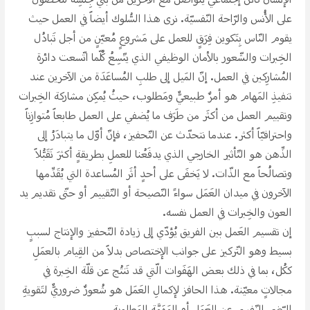
الإنسان كائنٌ إجتماعيٌّ يتواصَلُ مع الآخرين من بني جِنسِه للحُصول
على الأُنس والرّاحة النّفسيّة. نرى هذا السُّلوك أيضاََ في العمل حيث
يقوم النّاس بِتَكوين فِرَقِِ للعمل على مَشروعِِ مُعيّنِِ من أجل تَبادُل
الخِبرات والشّعور بالأمان الوظيفي الذي يتّسِعُ كُلّما اتّسعت دائرة
المُشارِكين في العمل. إنّ المَيل إلى طلبِ المُساعَدَة من الآخرين عند
تنفيذِ المَهام هو أمرٌ طبيعيٌّ ومَطلوب، حيثُ يُمكِن مشاركة الخِبرات
وتقييم العمل من أكثَر من طَرَف ما يُضفي على العمل طابعاََ مُتوازِناََ
واحترافيّاََ أكثر. عندما نتحدّث عن التّحفيز، فإنّ أوّل ما يتبادَرُ إلى
الذِّهن هو التّأثير الخارجي الذي يدفَعُنا للعملِ بطريقةِِ أكثرَ تَقَبُّلاََ
وتصالُحاََ مع الذّات. لا يَخفَى على أحدِِ أثَر المُساعدة التي يُقَدِّمها
الآخرون في ميدان العَمَل سواءََ النّصيحة أو التّقييم أو حتّى تقديم يد
العون والخِبرات في العمل نفسه.
إن تقسيم العَمل بين الفريق يُؤدّي إلى زيادة التّحفيز والإنتاج لسببِِ
بسيط وهو التّركيز على جوانب الإختصاص بدلاََ من القِيام بالعمَلِ
ككُل، بما في ذلك بعض الهَفَوات الّتي قد تَنتُج عن قلّة الخِبرة في
مجالاتِِ معيّنة. هذا الحافز لإكمالِ العَمَل هو شُعورٌ ضروريٌّ لتَقويةِ