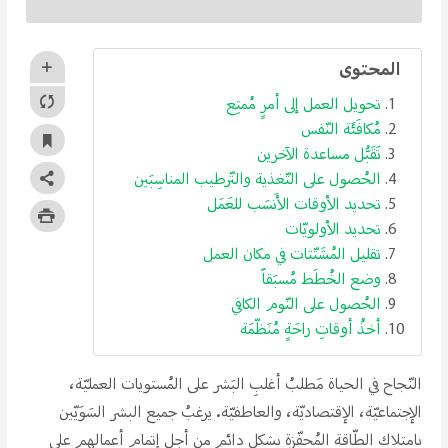
المحتوى
تحويل العمل إلى أمرِِ مُمتِع
مُكافَئَة النّفس
تَقَبُّل مساعدة الآخرين
الحُصول على التّغذية والتّرطيب المناسِبَين
تحديد الأوقات الأَنسَب للعَمَل
تحديد الأولويّات
تقليل المُشَتّتات في مكان العمل
وضع الخُطَط مُسبَقاََ
الحُصول على النّوم الكافي
أخذُ أوقاتِ راحَةِِ مُنَظّمَة
النّجاح في الحياة مَطلبُ أغلبِ البَشر على المُستويات العمليّة،
الإجتماعيّة، الإقتصاديّة، والعاطفيّة. يرغبُ جميع البشر السَوَيّين
بامتلاك الطّاقة المُحفّزة بشكلِِ دائمِِ من أجل إتمام أعمالِهم على