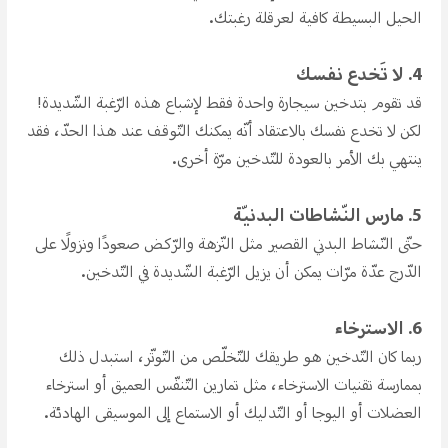
الحيل البسيطة كافية لعرقلة رغبتك.
4. لا تَخدع نفسك
قد تقوم بتدخين سيجارة واحدة فقط لإشباع هذه الرّغبة الشّديدة!
لكن لا تخدع نفسك بالاعتقاد أنّه يمكنك التّوقف عند هذا الحدّ، فقد
ينتهي بك الأمر بالعودة للتّدخين مرّة أخرى.
5. مارس النّشاطات البدنيّة
حتّى النّشاط البدني القصير مثل النّزهة والرّكض صعودًا ونزولًا على
الدّرج عدّة مرّات يمكن أن يزيل الرّغبة الشّديدة في التّدخين.
6. الاسترخاء
ربما كان التّدخين هو طريقك للتّخلّص من التّوتّر، استبدل ذلك
بممارسة تقنيات الاسترخاء، مثل تمارين التّنفّس العميق أو استرخاء
العضلات أو اليوجا أو التّدليك أو الاستماع إلى الموسيقى الهادئة.