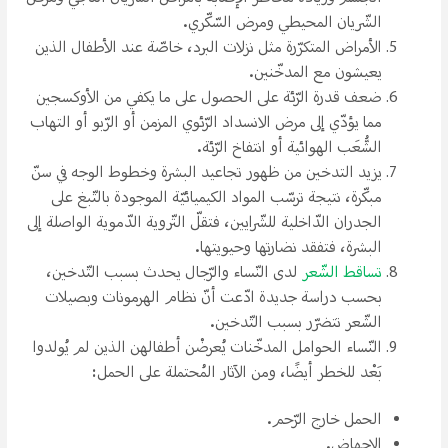
الشّريان المحيطي ومرض السّكّري.
الأمراض المتكرّرة مثل نزلات البرد، خاصّة عند الأطفال الذين
يعيشون مع المدخّنين.
ضعف قدرة الرّئة على الحصول على ما يكفي من الأوكسجين
مما يؤدّي إلى مرض الانسداد الرّئوي المزمن أو الرّبو أو التهاب
الشُّعَب الهوائية أو انتفاخ الرّئة.
يزيد التدخين من ظهور تجاعيد البشرة وخطوط الوجه في سنّ
مبكّرة، نتيجة ترسّب المواد الكيميائيّة الموجودة بالتّبغ على
الجدران الدّاخلية للشّرايين، فتقلّ التّروية الدّموية الواصلة إلى
البشرة، فتفقد نضارتها وحيويتها.
تساقط الشّعر
لدى النّساء والرّجال يحدث بسبب التّدخين،
بحسب دراسة جديدة ادّعت أنّ نظام الهرمونات وبصيلات
الشّعر تتضرّر بسبب التّدخين.
النّساء الحوامل المدخّنات يُعرضْن أطفالهن الذين لم يُولدوا
بَعْد للخطر أيضًا، ومن الآثار المُحتملة على الحمل:
الحمل خارج الرّحم.
الإجهاض.