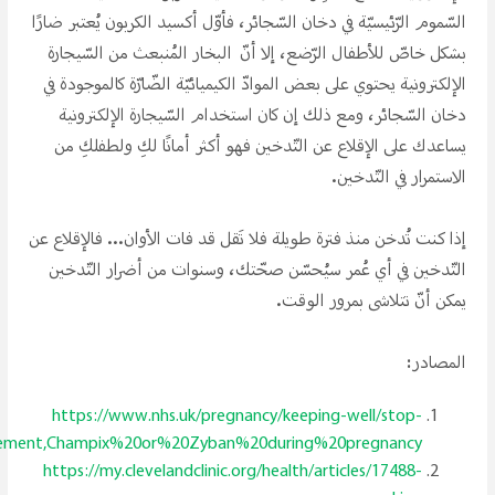
السّموم الرّئيسيّة في دخان السّجائر، فأوّل أكسيد الكربون يُعتبر ضارًا
بشكل خاصّ للأطفال الرّضع، إلا أنّ البخار المُنبعث من السّيجارة
الإلكترونية يحتوي على بعض الموادّ الكيميائيّة الضّارّة كالموجودة في
دخان السّجائر، ومع ذلك إن كان استخدام السّيجارة الإلكترونية
يساعدك على الإقلاع عن التّدخين فهو أكثر أمانًا لكِ ولطفلكِ من
الاستمرار في التّدخين.
إذا كنت تُدخن منذ فترة طويلة فلا تَقل قد فات الأوان... فالإقلاع عن
التّدخين في أي عُمر سيُحسّن صحّتك، وسنوات من أضرار التّدخين
يمكن أنّ تتلاشى بمرور الوقت.
المصادر:
https://www.nhs.uk/pregnancy/keeping-well/stop-
cement,Champix%20or%20Zyban%20during%20pregnancy.
https://my.clevelandclinic.org/health/articles/17488-