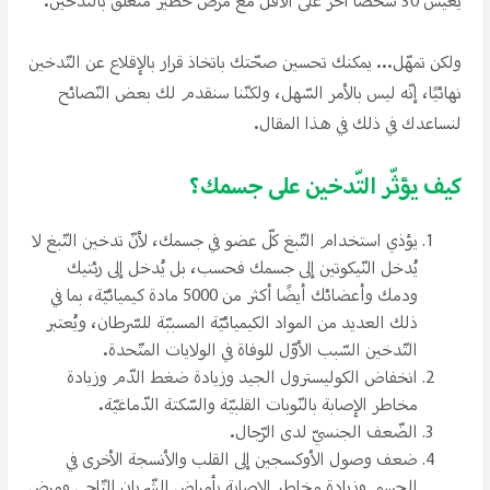
يعيش 30 شخصًا آخر على الأقل مع مرض خطير متعلّق بالتّدخين.
ولكن تمهّل... يمكنك تحسين صحّتك باتخاذ قرار بالإقلاع عن التّدخين
نهائيًا، إنّه ليس بالأمر السّهل، ولكنّنا سنقدم لك بعض النّصائح
لنساعدك في ذلك في هذا المقال.
كيف يؤثّر التّدخين على جسمك؟
يؤذي استخدام التّبغ كلّ عضو في جسمك، لأنّ تدخين التّبغ لا
يُدخل النّيكوتين إلى جسمك فحسب، بل يُدخل إلى رئتيك
ودمك وأعضائك أيضًا أكثر من 5000 مادة كيميائيّة، بما في
ذلك العديد من المواد الكيميائيّة المسببّة للسّرطان، ويُعتبر
التّدخين السّبب الأوّل للوفاة في الولايات المتّحدة.
انخفاض الكوليسترول الجيد وزيادة ضغط الدّم وزيادة
مخاطر الإصابة بالنّوبات القلبيّة والسّكتة الدّماغيّة.
الضّعف الجنسيّ لدى الرّجال.
ضعف وصول الأوكسجين إلى القلب والأنسجة الأخرى في
الجسم وزيادة مخاطر الإصابة بأمراض الشّريان التّاجي ومرض