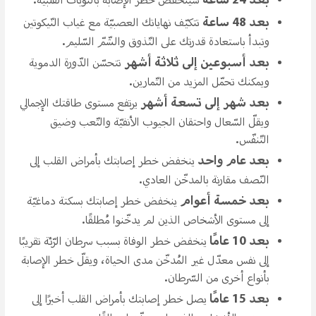
سينخفض ​​خطر الإصابة بالنّوبات القلبيّة.
بعد 48 ساعة
تتكيّف نهاياتك العصبيّة مع غياب النّيكوتين
وتبدأ باستعادة قدرتك على التّذوق والشّمّ السّليم.
بعد أسبوعين إلى ثلاثة أشهر
تتحسّن الدّورة الدموية
ويمكنك تحمّل المزيد من التّمارين.
بعد شهر إلى تسعة أشهر
يرتفع مستوى طاقتك الإجمالي
ويقلّ السّعال واحتقان الجيوب الأنفيّة والتّعب وضيق
التّنفّس.
بعد عام واحد
ينخفض ​​خطر إصابتك بأمراض القلب إلى
النّصف مقارنة بالمدخّن العادي.
بعد خمسة أعوام
ينخفض ​​خطر إصابتك بسكتة دماغيّة
إلى مستوى الأشخاص الذين لم يدخّنوا مُطلقًا.
بعد 10 عامًا
ينخفض ​​خطر الوفاة بسبب سرطان الرّئة تقريبًا
إلى نفس معدّل غير المُدخّن مدى الحياة، ويقلّ خطر الإصابة
بأنواع أخرى من السّرطان.
بعد 15 عامًا
يصل خطر إصابتك بأمراض القلب أخيرًا إلى