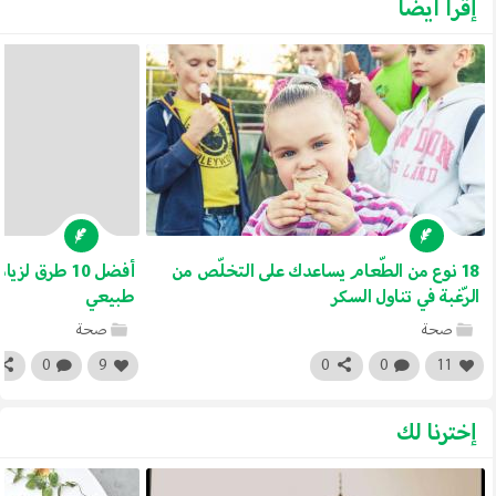
إقرأ أيضا
18 نوع من الطّعام يساعدك على التخلّص من
أفضل 10 طرق 
الرّغبة في تناول السكر
طبيعي
صحة
صحة
0
9
0
0
11
إخترنا لك