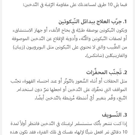
فيما يلي 10 طرق لمساعدتك على مقاومة الرّغبة في التّدخين:
1. جرّب العلاج ببدائل النّيكوتين
ويكون النّيكوتين بوصفة طبيّة في بخاخ الأنف، أو جهاز الاستنشاق،
أو لصقات النّيكوتين واللّثّة، وأدوية الإقلاع عن التّدخين الموصوفة
من الطّبيب والتي لا تحتوي على النّيكوتين مثل البوبروبيون (زيبان)
والفارينيكلين (شانتكس).
2. تَجنّب المحفِّزات
مثل الحفلات أو أثناء الشّعور بالتّوتّر أو عند احتساء القهوة، تجنّب
المواقف التي تحفّزك على التّدخين أو اجعلها تمرّ دون استخدام
التّبغ، وقّم بتغيير أيّ أنشطة مُرتبطة بالتّدخين أيضًا.
3. التّسويف
إذا كنت تشعر بأنّك ستستسلم لرغبتك في التّدخين فانتظر أولاً لمدة
10 دقائق ثم افعل شيئًا لإلهاء نفسك في تلك الفترة، فقد تكون هذه