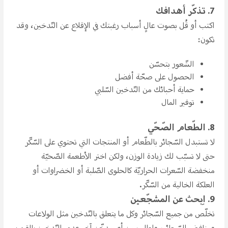
7. تذكّر أهدافك
اكتب أو قُل بصوت عالٍ أسباب رغبتك في الإقلاع عن التّدخين، وقد
تكون:
الشّعور بتحسّن
الحصول على صحّة أفضل
حماية أحبائك من التّدخين السّلبي
توفير المال
8. الطّعام الصّحّي
لا تستبدل السّجائر بالطّعام أو المنتجات التي تحتوي على السّكّر
حتى لا تسبّب لك زيادة الوزن، ولكن اختر الأطعمة الصّحيّة
منخفضة السّعرات الحراريّة كالحلوى الصّلبة أو الخضراوات أو
العلكة الخالية من السّكّر.
9. اِبحث عن المشجّعين
تخلّص من جميع السّجائر وكل ما يتعلق بالتّدخين مثل الولاعات