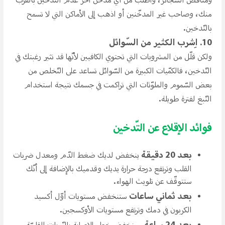
ومنافض السّجائر، واطلب من أي مدخّن آخر عدم التّدخين بالقرب
منك، وصاحب غير المدخّنين أو اذهب إلى الأماكن التي لا تسمح
بالتّدخين.
10. اِشرب الكثير من السّوائل
ولكن قلّل من المشروبات التي تحتوي الكافيين لأنّها قد تثير رغبتك في
التّدخين، فالكمّيات الكبيرة من السّوائل تساعد على التّخلص من
بعض السّموم والملوّثات التي تراكمت في جسمك نتيجة استخدام
التّبغ لفترة طويلة.
فوائد الإقلاع عن التّدخين
بعد 20 دقيقة
ينخفض لديك ​​ضغط الدّم ومعدل ضربات
القلب وترتفع درجة حرارة يديك وقدميك بالإضافة إلى أنّك
ستتوقّف عن تلويث الهواء.
بعد ثماني ساعات
ستنخفض مستويات أوّل أكسيد
الكربون في دمك وترتفع مستويات الأوكسجين.
بعد 24 ساعة