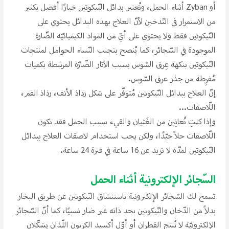
أو Zyban أثناء الحمل، وتُعتبر بدائل النّيكوتين خيارًا أفضل بكثير
من الاستمرار في التّدخين لأنّ العلاج بهذه البدائل يحتوي على
النّيكوتين فقط ولا يحتوي على أيّ من المواد الكيميائيّة الضّارة
الموجودة في السّجائر، كما يُنصح بتجنب النّساء الحوامل لمنتجات
النّيكوتين بنكهة عِرق السّوس بسبب الآثار الضّارّة المرتبطة بكميات
مُفرِطة من جذر عرق السّوس.
إنّ العلاج ببدائل النّيكوتين مُتوفّر على شكل رذاذ الأنف، رذاذ الفم،
اللّاصقات...
وإذا كنتِ تُعانِين من الغَثيان والقيء بسبب الحمل فقد تكون
اللّاصقات حلاً جيّدًا، ولكن يجب استخدام لاصقات العلاج ببدائل
النّيكوتين لمدّة لا تزيد عن 16 ساعة في فترة 24 ساعة.
السّجائر الإلكترونية أثناء الحمل
تسمح لك السّجائر الإلكترونية باستنشاق النّيكوتين عن طريق البخار
بدلاً من الدّخان والنّيكوتين بحد ذاته غير ضار نسبيًا، كما أنّ السّجائر
الإلكترونيّة لا تُنتج القطِران أو أوّل أكسيد الكربون اللّذان يشكّلان