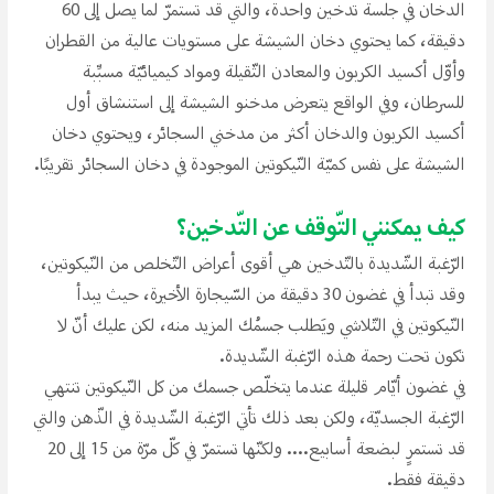
الدخان في جلسة تدخين واحدة، والتي قد تستمرّ لما يصل إلى 60
دقيقة، كما يحتوي دخان الشيشة على مستويات عالية من القطران
وأوّل أكسيد الكربون والمعادن الثّقيلة ومواد كيميائيّة مسبِّبة
للسرطان، وفي الواقع يتعرض مدخنو الشيشة إلى استنشاق أول
أكسيد الكربون والدخان أكثر من مدخني السجائر، ويحتوي دخان
الشيشة على نفس كميّة النّيكوتين الموجودة في دخان السجائر تقريبًا.
كيف يمكنني التّوقف عن التّدخين؟
الرّغبة الشّديدة بالتّدخين هي أقوى أعراض التّخلص من النّيكوتين،
وقد تبدأ في غضون 30 دقيقة من السّيجارة الأخيرة، حيث يبدأ
النّيكوتين في التّلاشي ويَطلب جسمُك المزيد منه، لكن عليك أنّ لا
تكون تحت رحمة هذه الرّغبة الشّديدة.
في غضون أيّام قليلة عندما يتخلّص جسمك من كل النّيكوتين تنتهي
الرّغبة الجسديّة، ولكن بعد ذلك تأتي الرّغبة الشّديدة في الذّهن والتي
قد تستمرٍ لبضعة أسابيع.... ولكنّها تستمرّ في كلّ مرّة من 15 إلى 20
دقيقة فقط.