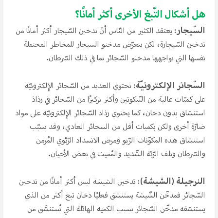
هل أشكال التّبغ الأخرى أكثر أمانًا؟
السّيجار
: يعتقد الكثير من النّاس أنّ تدخين السّيجار أكثر أمانًا من
تدخين السّيجارة، لكن يتعرّض مدخنو السيجار للمخاطر المحتملة
نفسها التي يواجهها مدخنو السّجائر بما في ذلك السّرطان.
السّجائر الإلكترونيّة
: تحتوي العديد من السّجائر الإلكترونيّة
على كميّات عالية من النّيكوتين وأكثر تركيزًا من السّجائر في رذاذ
استنشاق بدون دخان، كما يحتوي رذاذ السّجائر الإلكترونيّة على مواد
ضارّة أخرى ولكن بكميات أقل من السجائر العادي، وقد يسبّب
استنشاق هذه المكوّنات الرّبو ومرض الانسداد الرّئوي المُزمن
والسّرطان وتلف الرّئة الشّديد والمُميت في بعض الأحيان.
النرجيلة (الشيشة)
: تدخين الشيشة ليس أكثر أمانًا من تدخين
السّجائر فمدخّن الشّيشة يستنشق فعليًا دخان تبغ أكثر من الذي
يستنشقه مدخّن السّجائر بسبب الكمية الهائلة التي تُستنشَق من