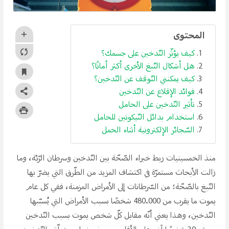
المحتوى
كيف يؤثّر التّدخين على جسمك؟
هل أشكال التّبغ الأخرى أكثر أمانًا؟
كيف يمكنني التّوقف عن التّدخين؟
فوائد الإقلاع عن التّدخين
تأثير التّدخين على الحامل
استخدام بدائل النّيكوتين للحامل
السّجائر الإلكترونية أثناء الحمل
منذ الخمسينيات ربط خبراء الصّحّة بين التّدخين وسرطان الرّئة، وما
زالت الأبحاث مستمرّة في اكتشاف المزيد من الطّرق التي يضرّ بها
التّبغ بالصّحّة؛ من السّرطانات إلى الأمراض المزمنة، ففي كل عام
يموت ما يقرب من 480.000 شخصًا بسبب الأمراض التي يُسبّبها
التّدخين، وهذا يعني أنّه مقابل كلّ شخص يموت بسبب التّدخين