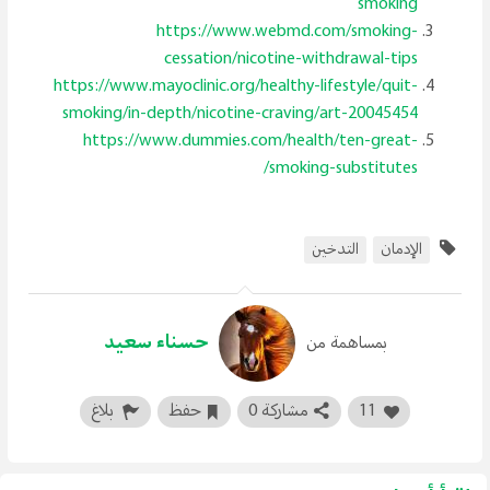
smoking
https://www.webmd.com/smoking-
cessation/nicotine-withdrawal-tips
https://www.mayoclinic.org/healthy-lifestyle/quit-
smoking/in-depth/nicotine-craving/art-20045454
https://www.dummies.com/health/ten-great-
smoking-substitutes/
الإدمان
التدخين
حسناء سعيد
بمساهمة من
11
مشاركة 0
حفظ
بلاغ