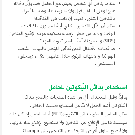
عندما يدخن أيّ شخص يعيش مع الحامل فقد يؤثّر دخّانه
عليها وعلى الطّفل قبل ولادته وبعدها، وهذا ما يُعرف
بالتّدخين السّلبي، فكيف إن كانت هي المُدخّنة!
يمكن أنّ يقلّل التّدخين السّلبي أيضًا من وزن طفلك عند
الولادة ويزيد من خطر الإصابة بمتلازمة موت الرّضّع المفاجئ
(SIDS) والمعروفة أيضًا باسم "موت المهد".
قد يُصاب الأطفال الذين يُدخّن آباؤهم بالتهاب الشّعب
الهوائيّة والالتهاب الرئوي خلال عامهم الأوّل، ويدخلون
المستشفى.
استخدام بدائل النّيكوتين للحامل
بدايةً وقبل استخدام أيّ من هذه المنتجات والعلاج ببدائل
النّيكوتين أثناء الحمل لا بدّ من استشارة طبيبك الخاصّ.
يمكن للحامل العلاج ببدائل النّيكوتين(NRT) أثناء الحمل إذا كان ذلك
سيساعدها على الإقلاع عن التّدخين ولا تستطيع الإقلاع عنه بدونها،
ولا يُنصح بتناول أقراص التّوقف عن التّدخين مثل Champix