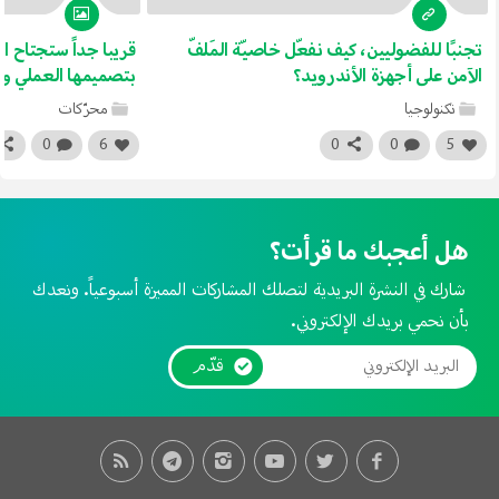
تجنبًا للفضوليين، كيف نفعّل خاصيّة المَلفّ
قريبا جداً ستجتاح ا
الآمن على أجهزة الأندرويد؟
بتصميمها العملي وا
تكنولوجيا
محرّكات
0
6
0
0
5
هل أعجبك ما قرأت؟
شارك في النشرة البريدية لتصلك المشاركات المميزة أسبوعياً. ونعدك
بأن نحمي بريدك الإلكتروني.
قدّم