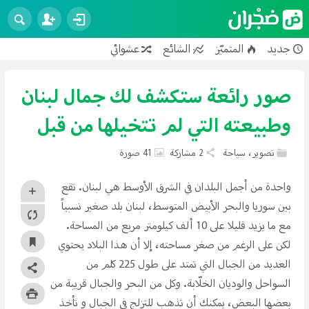
جديد
المتميّز
الشائع
عشوائي
فنون
تصوير
تصميم
عمارة
سياحة
محرّكات
علوم
تكنولوجيا
تربية وتعليم
صور رائعة ستكشف لك جمال لبنان
تطوير الذات
رياضة
صحة
حيوانات
عجائب
وطبيعته التي لم تتخيلها من قبل
طرائف
إسلام
أعمال
علاقات
تصوير
،
سياحة
2 مشاركة
41 صورة
واحدة من أجمل البلدان في الشرق الأوسط هي لبنان. تقع
بين سوريا والبحر الأبيض المتوسط، لبنان بلد صغير نسبياً
مع ما يزيد قليلا على 10 ألف كيلومتر مربع من المساحة.
لكن على الرغم من صغر مساحته، إلا أن هذا البلاد يحتوي
العديد من الجبال التي تمتد على طول 225 كلم من
السواحل والوديان الخلّابة. وكل من البحر والجبال قريبة من
بعضها البعض، يمكنك أن تذهب للتزلج في الجبال و تأخذ