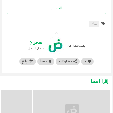
المصدر
لبنان
ضجران
بمساهمة من
فريق العمل
5
مشاركة 2
حفظ
بلاغ
إقرأ أيضا