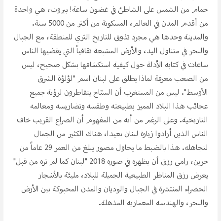
حمام من الشمس على الشاطئ في غضون ساعة! بيروت، هي واحدة
من أقدم المدن في العالم، المسكونة من أكثر من 5000 سنة.
والمدينة وحدها هي مجرد تذوق للتاريخ الثري للمنطقة، مع الجبال
والبحر في متناول اليد، والأرض المشبعة ثقافياً التي يقضيها الناس
ساعات في كتابة الأدلة حول كيفية استكشافها بشكل صحيح، ليس
من الصعب معرفة لماذا يطلق على لبنان اسم "لؤلؤة الشرق
الأوسط". ليس من المستغرب أن السيّاح يتقاطرون لرؤية جميع
عجائب هذا البلاد المميز بطبيعته وطقسه وتضاريسه ومعالمه
التاريخية. وعلى الرغم من أنه من المفهوم أن الصراع القريب خاف
الناس الذين أرادوا زيارة لبنان بعيدا، هناك الكثير من الجمال
لتجاهله. هذا بالضبط ما يحاول مصور يبلغ من العمر 29 عاماً من
جزين، رامي رزق أن يظهره في صوره 2018 "لبنان كما لم تره من قبل"
يعرض رزق المناظر الطبيعية الجميلة للبلاد، مليئة بالأشجار
الخضراء المنتشرة في الجبال والوديان والمدن المحبوكة بين الأرض
والبحر، والهندسة المعمارية المذهلة.