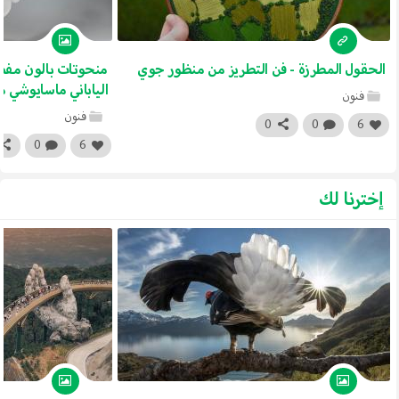
الحقول المطرزة - فن التطريز من منظور جوي
منحوتات بالون مفصّ
الياباني ماسايوشي 
فنون
فنون
0
0
6
0
6
إخترنا لك