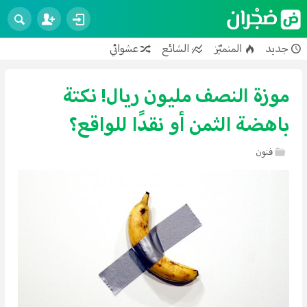
جديد
المتميّز
الشائع
عشوائي
فنون
تصوير
تصميم
عمارة
سياحة
محرّكات
علوم
تكنولوجيا
تربية وتعليم
موزة النصف مليون ريال! نكتة
تطوير الذات
رياضة
صحة
حيوانات
عجائب
باهضة الثمن أو نقدًا للواقع؟
طرائف
إسلام
أعمال
علاقات
فنون