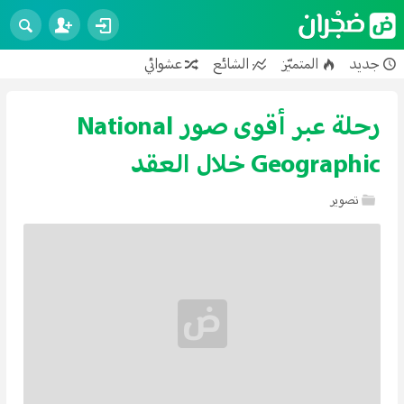
جديد
المتميّز
الشائع
عشوائي
فنون
تصوير
تصميم
عمارة
سياحة
محرّكات
علوم
تكنولوجيا
تربية وتعليم
رحلة عبر أقوى صور National
تطوير الذات
رياضة
صحة
حيوانات
عجائب
Geographic خلال العقد
طرائف
إسلام
أعمال
علاقات
تصوير