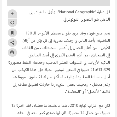
قل عبارة "National Geographic"، وأول ما يتبادر إلى
الذهن هو التصوير الفوتوغرافي.
نحن معروفون، وقد مررنا طوال معظم الأعوام الـ 130
الماضية، بأخذ الناس في رحلات بصرية إلى كل ركن من أركان
الأرض - من أعلى الجبال إلى أعمق المحيطات، من الغابات
إلى الصحاري، من أكبر المدن الكبرى إلى أبعد المناطق
النائية الأرياف. في السنوات العشر الماضية وحدها، التقط مصورونا
21،613،329 صورة في السعي لتوثيق الحياة على هذا الكوكب من
أجل منصاتنا المطبوعة والرقمية. أكثر من 21.6 مليون صورة! هذا
رقم مذهل - ومخيف بعض الشيء إذا حاولت تضييق نطاقه إلى
قائمة "الأفضل" أو "المفضلة".
لكن مع اقتراب نهاية 2010، هذا بالضبط ما فعلناه. لقد اخترنا 15
صورة، من خلال 14 مصورًا، كان لها صدى كبير معنا في العقد