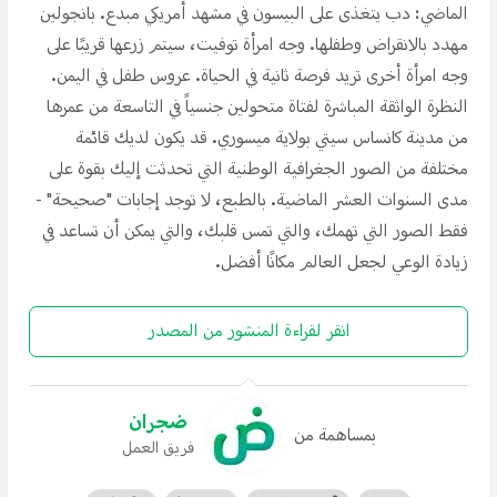
الماضي: دب يتغذى على البيسون في مشهد أمريكي مبدع. بانجولين
مهدد بالانقراض وطفلها. وجه امرأة توفيت، سيتم زرعها قريبًا على
وجه امرأة أخرى تريد فرصة ثانية في الحياة. عروس طفل في اليمن.
النظرة الواثقة المباشرة لفتاة متحولين جنسياً في التاسعة من عمرها
من مدينة كانساس سيتي بولاية ميسوري. قد يكون لديك قائمة
مختلفة من الصور الجغرافية الوطنية التي تحدثت إليك بقوة على
مدى السنوات العشر الماضية. بالطبع، لا توجد إجابات "صحيحة" -
فقط الصور التي تهمك، والتي تمس قلبك، والتي يمكن أن تساعد في
زيادة الوعي لجعل العالم مكانًا أفضل.
انقر لقراءة المنشور من المصدر
ضجران
بمساهمة من
فريق العمل