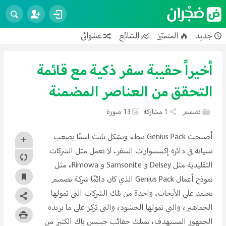
جديد
المتميّز
الشائع
عشوائي
فنون
تصوير
تصميم
عمارة
سياحة
محرّكات
علوم
تكنولوجيا
تربية وتعليم
أخيراً حقيبة سفر ذكية مع قائمة
تطوير الذات
رياضة
صحة
حيوانات
عجائب
التحقق من العناصر المضمنة
طرائف
إسلام
أعمال
علاقات
تصميم
1 مشاركة
13 صورة
أصبحت Genius Pack ببطء وبشكل ثابت اسمًا يصعب
نسيانه في دائرة إكسسوارات السفر. لا تعمل مثل الشركات
التقليدية مثل Delsey و Samsonite و Rimowa، مثل
نموذج أعمال Genius Pack الذي كان دائمًا شركة تصميم
يعتمد على الأبحاث. واحدة من تلك الشركات التي تمولها
الجماهير، والتي تمولها الحشود، والتي تركز على ما يريده
الجمهور المستهدف، تمتلك حقائب جينيس باك الكثير من