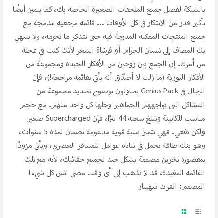
بالشبكة لفصل جميع الملحقات الصغيرة الخاصة بك، كما يتميز أيضًا
بأكبر قدر من الابتكار في كل الأوقات ... قائمة مرجعية مدمجة مع
جميع المنتجات الممكنة المدرجة فيه حتى تتذكر ما تحزمه، ولا ينتهي
بك المطاف إلى نسيان الحزام أو فرشاة الشعر لأنك كنت في عجلة
من أمرك. إن الجمع بين زوجين من الأفكار الجيدة ومجموعة من
الأفكار الثورية (ما زلت لا أصدّق أنه يأتي بقائمة مراجعة!)، فإن
الرجال في Genius Pack يحاولون بوضوح تحديد مجموعة من
المشاكل التي تواجههم الجماهير وحلها كل واحد منهم. مع حجم
مناسب للكابينة وتبلغ سعته 44 لترًا، فإن Supercharged صغير
ولكن نفعي. فهي تتميز ببنية قوية مدعومة بضمان لمدة 5 سنوات،
وهو بنك طاقة يحمل في ثناياه عوامل للمسافر العصري، ويأتي مزودًا
بمقصورة تخزين مصممة بشكل جيد لجميع حقائبك، لأنه مع تلك
القائمة المفيدة، قد لا تذهب إلى أي وقت مضى انس كل شيء!
المصمم: الفريد شهيبار