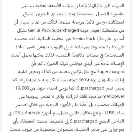
الميزات التي لا تزال لا تراها في شركات الأمتعة العادية ... مثل
مقصورة الغسيل المخصصة وجدار معياري للتخزين الشبكي
لممتلكاتك، وحتى قائمة مراجعة مضمنة للتأكد من عدم نسيان أي
من متعلقاتك! تقوم حزمة Genius Pack Supercharged بشكل
أساسي على فكرة Genius Pack عن الحقيبة المثالية. لقد حصلت
على حقيبة مصنوعة من مادة البولي كاربونيت، وهي نفس المادة
المستخدمة في معدات مكافحة الشغب، لذلك يمكنها تحمل أمتعة
الإمساك عادةً على أيدي موظفي شركة الطيران. كما يأتي
Supercharged مع قفل تركيبي معتمد من TSA، ويحزم ثمانية
إطارات للدوران بزاوية 360 درجة، مما يشكل بنية خارجية قوية. كما
يحمل اسم Supercharged، كما يوحي اسمه، حزمة من 10،000
mAhpower مدمجة قابلة للإزالة، والتي لا تقتصر رسومها على
الهواتف فحسب، بل أيضًا على الأجهزة اللوحية من خلال تصميم
منفذ USB المزدوج، وكابل عالمي يعمل مع أجهزة Android و iOS. في
الداخل العصي Supercharged إلى تخطيط الحشد المفضلة. يأتي
مع جزأين على جانبي الحقيبة، مفصولين بمجموعة من جيوب مبطنة