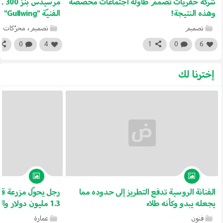
شركة حفريات تصمّم طاولة اجتماعات مخصصة
وهذه النتيجة!
الفنيّة "Gullwing"
تصميم
تصميم
،
محرّكات
0
4
1
0
6
إخترنا لك
الفنانة الروسية تدفع التطريز إلى حدوده مما
رجل يحوّل مزرعة قد
يجعله يبدو وكأنه طلاء
1.3 مليون دولار والنتيجة ستعجابك
فنون
عمارة