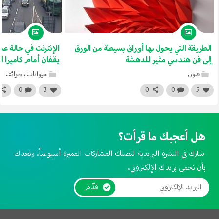
الطريقة التي يحول بها أوراق بسيطة من الورق
الإنترنت في حالة عش
إلى فن هندسي مثير للدهشة
يقفان أمام كاميرا ا
فنون
حيوانات
،
طرائف
0
3
0
0
5
هل أعجبك ما قرأت؟
شارك في النشرة البريدية لتصلك المشاركات المميزة أسبوعياً. ونعدك
بأن نحمي بريدك الإلكتروني.
قدّم